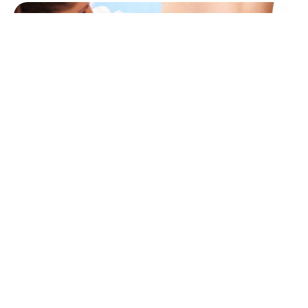
Powrót do zdrowia po operacji zmniejszenia piersi
zależy od Twojego naturalnego procesu gojenia i
zakresu zabiegu. Możesz być w stanie chodzić tego
samego dnia co operacja, ale przez pierwsze 24
godziny będzie Ci musiała towarzyszyć
odpowiedzialna osoba dorosła. Może być potrzebna
pomoc przy ubieraniu się i przez kilka dni może nie