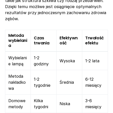
takie jak struktura szkliwa czy rodzaj przebarwień.
Dzięki temu możliwe jest osiągnięcie optymalnych
rezultatów przy jednoczesnym zachowaniu zdrowia
zębów.
Metoda
Czas
Efektywn
Trwałość
wybielani
trwania
ość
efektu
a
Wybielani
1-2
Wysoka
1-2 lata
e lampą
godziny
Metoda
1-2
6-12
nakładko
Średnia
tygodnie
miesięcy
wa
Domowe
Kilka
3-6
Niska
metody
tygodni
miesięcy