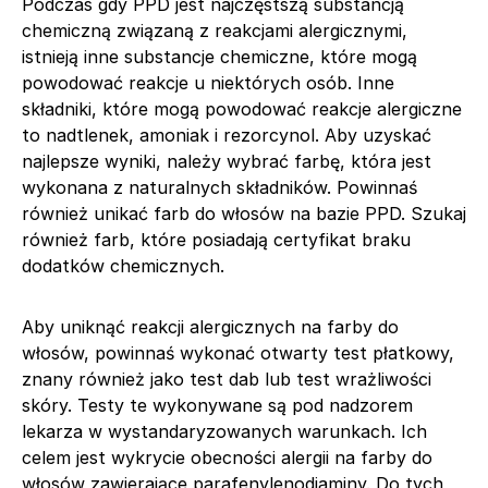
Podczas gdy PPD jest najczęstszą substancją
chemiczną związaną z reakcjami alergicznymi,
istnieją inne substancje chemiczne, które mogą
powodować reakcje u niektórych osób. Inne
składniki, które mogą powodować reakcje alergiczne
to nadtlenek, amoniak i rezorcynol. Aby uzyskać
najlepsze wyniki, należy wybrać farbę, która jest
wykonana z naturalnych składników. Powinnaś
również unikać farb do włosów na bazie PPD. Szukaj
również farb, które posiadają certyfikat braku
dodatków chemicznych.
Aby uniknąć reakcji alergicznych na farby do
włosów, powinnaś wykonać otwarty test płatkowy,
znany również jako test dab lub test wrażliwości
skóry. Testy te wykonywane są pod nadzorem
lekarza w wystandaryzowanych warunkach. Ich
celem jest wykrycie obecności alergii na farby do
włosów zawierające parafenylenodiaminy. Do tych