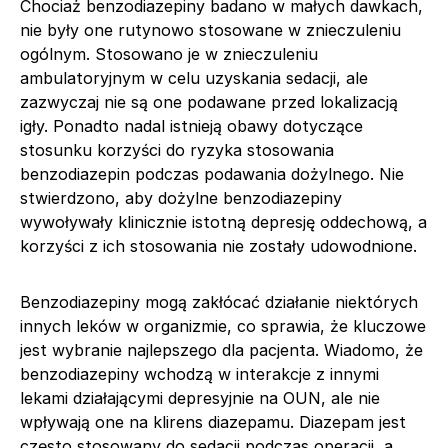
Chociaż benzodiazepiny badano w małych dawkach,
nie były one rutynowo stosowane w znieczuleniu
ogólnym. Stosowano je w znieczuleniu
ambulatoryjnym w celu uzyskania sedacji, ale
zazwyczaj nie są one podawane przed lokalizacją
igły. Ponadto nadal istnieją obawy dotyczące
stosunku korzyści do ryzyka stosowania
benzodiazepin podczas podawania dożylnego. Nie
stwierdzono, aby dożylne benzodiazepiny
wywoływały klinicznie istotną depresję oddechową, a
korzyści z ich stosowania nie zostały udowodnione.
Benzodiazepiny mogą zakłócać działanie niektórych
innych leków w organizmie, co sprawia, że kluczowe
jest wybranie najlepszego dla pacjenta. Wiadomo, że
benzodiazepiny wchodzą w interakcje z innymi
lekami działającymi depresyjnie na OUN, ale nie
wpływają one na klirens diazepamu. Diazepam jest
często stosowany do sedacji podczas operacji, a