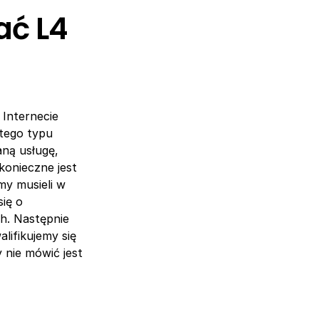
ać L4
Internecie
 tego typu
aną usługę,
konieczne jest
my musieli w
ię o
h. Następnie
alifikujemy się
 nie mówić jest