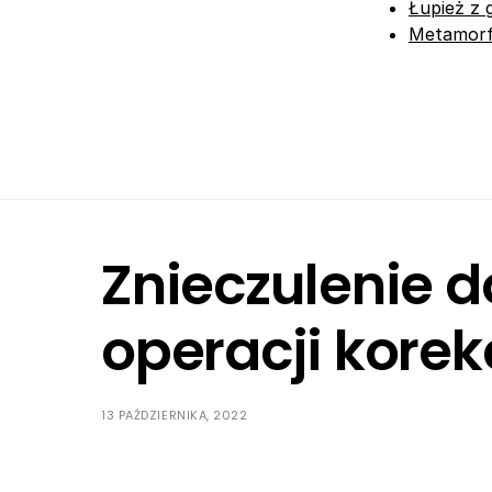
Łupież z 
Metamorfo
Znieczulenie d
operacji korek
13 PAŹDZIERNIKA, 2022