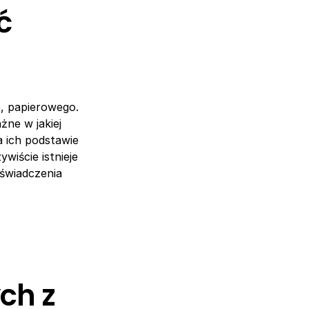
ć
, papierowego.
żne w jakiej
 ich podstawie
wiście istnieje
 świadczenia
ch z