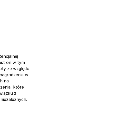
encjalnej
est on w tym
boty ze względu
ynagrodzenie w
ch na
zenia, które
wiązku z
 niezależnych.