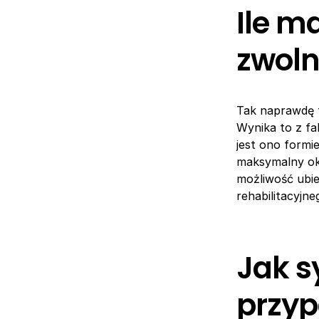
Ile m
zwoln
Tak naprawdę t
Wynika to z fa
jest ono formi
maksymalny okr
możliwość ubie
rehabilitacyjn
Jak s
przyp