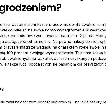
grodzeniem?
ześniej wspominałem każdy pracownik objęty zwolnieniem 
ywał co miesiąc na swoje konto wynagrodzenie w wysokoś
iczonej na podstawie zsumowania ostatnich 12 pensji. Mam
u odstępstwa od tej normy. Na pewno należy do nich syt
m przyszłe matki ze względu na charakterystykę swojej ni
dą 100 procent swojego wynagrodzenia. Taki sam kazus b
sób zwolnionych na wskutek obrażeń uzyskanych podcz
y, a także ludzi poddających się badaniom dla przyszłyc
ty
ie twarzy osoczem bogatopłytkowym – na jakie efekty m