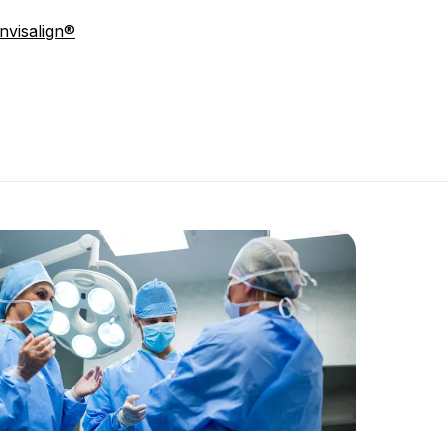
nvisalign®