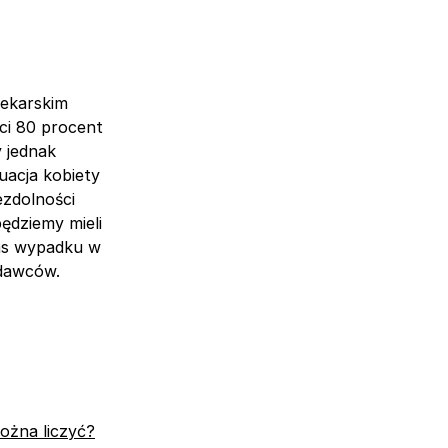
lekarskim
ci 80 procent
y jednak
uacja kobiety
ezdolności
ędziemy mieli
as wypadku w
h dawców.
ożna liczyć?