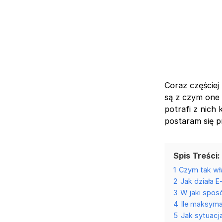
Coraz częściej
są z czym one 
potrafi z nich
postaram się p
Spis Treści:
1
Czym tak wła
2
Jak działa E
3
W jaki spos
4
Ile maksyma
5
Jak sytuacj