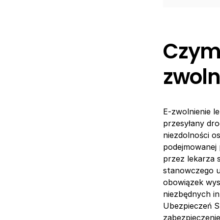
Czym 
zwoln
E-zwolnienie l
przesyłany dro
niezdolności 
podejmowanej 
przez lekarza 
stanowczego u
obowiązek wyst
niezbędnych in
Ubezpieczeń Sp
zabezpieczenie