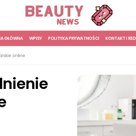
NA GŁÓWNA
WPISY
POLITYKA PRYWATNOŚCI
KONTAKT I RE
arskie online
lnienie
e