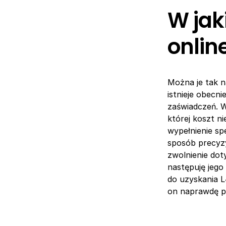
W jak
onlin
Można je tak 
istnieje obecn
zaświadczeń. W
której koszt ni
wypełnienie sp
sposób precyzy
zwolnienie do
następuję jego 
do uzyskania L
on naprawdę pr