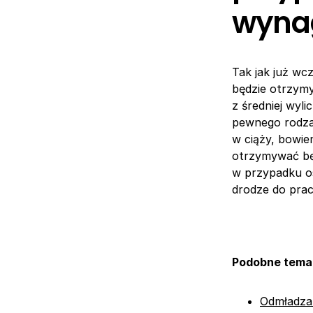
wyna
Tak jak już wc
będzie otrzym
z średniej wyl
pewnego rodzaj
w ciąży, bowie
otrzymywać bę
w przypadku o
drodze do prac
Podobne tema
Odmładzan