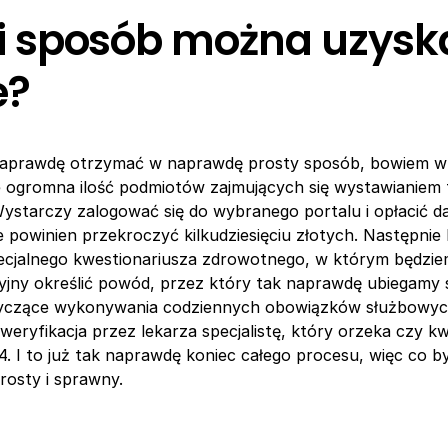
i sposób można uzysk
e?
naprawdę otrzymać w naprawdę prosty sposób, bowiem w 
ie ogromna ilość podmiotów zajmujących się wystawianiem
ystarczy zalogować się do wybranego portalu i opłacić d
e powinien przekroczyć kilkudziesięciu złotych. Następnie 
ecjalnego kwestionariusza zdrowotnego, w którym będzie
jny określić powód, przez który tak naprawdę ubiegamy s
tyczące wykonywania codziennych obowiązków służbowyc
weryfikacja przez lekarza specjalistę, który orzeka czy kw
4. I to już tak naprawdę koniec całego procesu, więc co by
osty i sprawny.