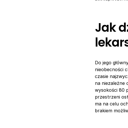
Jak d
lekar
Do jego główny
nieobecności c
czasie najzwyc
na niezależne
wysokości 80 
przestrzeni os
ma na celu oc
brakiem możliw