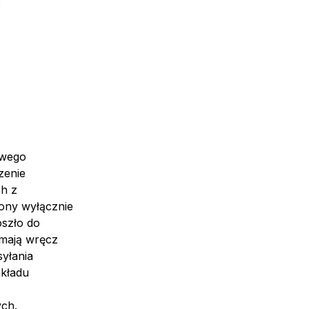
owego
zenie
ch z
ony wyłącznie
oszło do
 mają wręcz
syłania
akładu
ych.