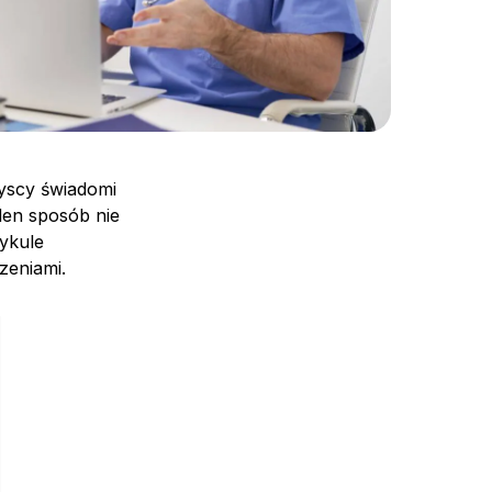
zyscy świadomi
den sposób nie
ykule
zeniami.