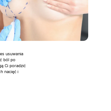
ces usuwania
ć ból po
gą Ci poradzić
h nacięć i