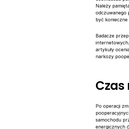
Należy pamięta
odczuwanego pr
być konieczne 
Badacze przepr
internetowych.
artykuły oceni
narkozy pooper
Czas 
Po operacji zm
pooperacyjnych
samochodu prze
energicznych ć