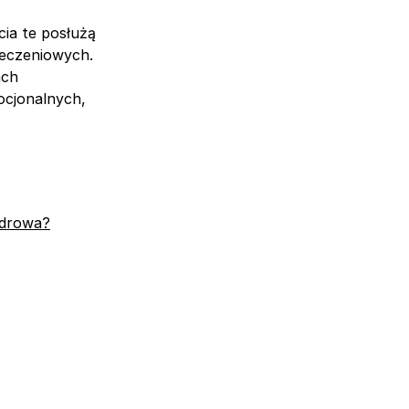
cia te posłużą
eczeniowych.
ach
ocjonalnych,
 zdrowa?