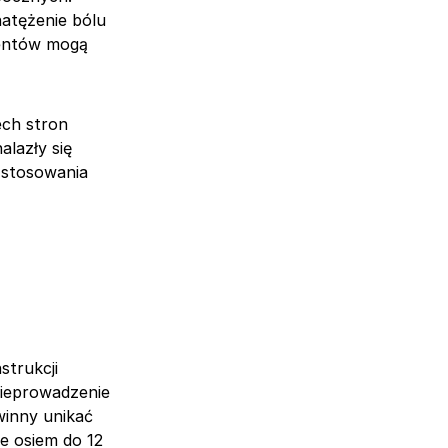
natężenie bólu
jentów mogą
ech stron
alazły się
a stosowania
strukcji
nieprowadzenie
winny unikać
e osiem do 12