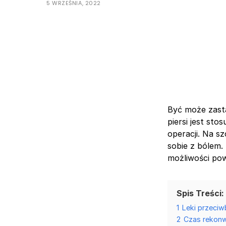
5 WRZEŚNIA, 2022
Być może zasta
piersi jest st
operacji. Na s
sobie z bólem.
możliwości pow
Spis Treści:
1
Leki przeci
2
Czas rekonw