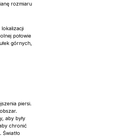
mianę rozmiaru
lokalizacji
olnej połowie
pułek górnych,
szenia piersi.
obszar.
y, aby były
aby chronić
. Światło