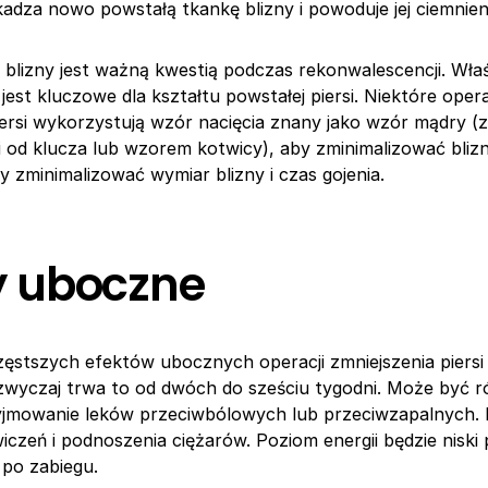
adza nowo powstałą tkankę blizny i powoduje jej ciemnien
 blizny jest ważną kwestią podczas rekonwalescencji. Wła
jest kluczowe dla kształtu powstałej piersi. Niektóre oper
iersi wykorzystują wzór nacięcia znany jako wzór mądry 
 od klucza lub wzorem kotwicy), aby zminimalizować blizn
y zminimalizować wymiar blizny i czas gojenia.
y uboczne
ęstszych efektów ubocznych operacji zmniejszenia piersi j
zwyczaj trwa to od dwóch do sześciu tygodni. Może być r
yjmowanie leków przeciwbólowych lub przeciwzapalnych. 
czeń i podnoszenia ciężarów. Poziom energii będzie niski
 po zabiegu.