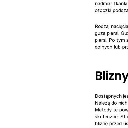
nadmiar tkanki
otoczki podcza
Rodzaj nacięcia
guza piersi. G
piersi. Po tym
dolnych lub p
Blizn
Dostępnych jest
Należą do nich
Metody te powi
skuteczne. Sto
bliznę przed u