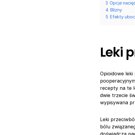
3
Opcje nacię
4
Blizny
5
Efekty ubo
Leki 
Opioidowe lek
pooperacyjnym.
recepty na te 
dwie trzecie ś
wypisywana pr
Leki przeciwbó
bólu związanego
doświadcza pac