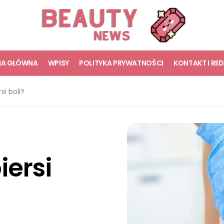
NA GŁÓWNA
WPISY
POLITYKA PRYWATNOŚCI
KONTAKT I RE
si boli?
iersi