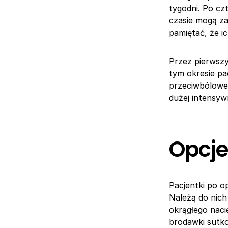
tygodni. Po cz
czasie mogą z
pamiętać, że i
Przez pierwszy
tym okresie pa
przeciwbólowe 
dużej intensyw
Opcje
Pacjentki po op
Należą do nich 
okrągłego naci
brodawki sutko