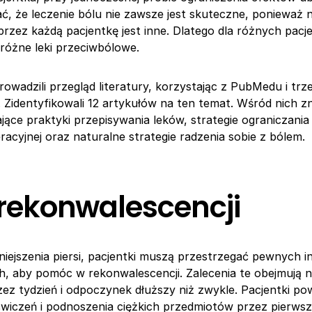
ć, że leczenie bólu nie zawsze jest skuteczne, ponieważ 
zez każdą pacjentkę jest inne. Dlatego dla różnych pac
różne leki przeciwbólowe.
owadzili przegląd literatury, korzystając z PubMedu i trz
 Zidentyfikowali 12 artykułów na ten temat. Wśród nich zn
ające praktyki przepisywania leków, strategie ograniczani
acyjnej oraz naturalne strategie radzenia sobie z bólem.
rekonwalescencji
niejszenia piersi, pacjentki muszą przestrzegać pewnych in
, aby pomóc w rekonwalescencji. Zalecenia te obejmują 
z tydzień i odpoczynek dłuższy niż zwykle. Pacjentki po
wiczeń i podnoszenia ciężkich przedmiotów przez pierwsz