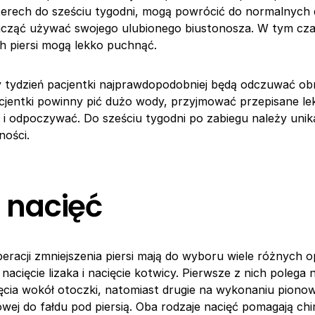
terech do sześciu tygodni, mogą powrócić do normalnych 
acząć używać swojego ulubionego biustonosza. W tym cza
ch piersi mogą lekko puchnąć.
 tydzień pacjentki najprawdopodobniej będą odczuwać obr
cjentki powinny pić dużo wody, przyjmować przepisane lek
i odpoczywać. Do sześciu tygodni po zabiegu należy unik
ności.
 nacięć
eracji zmniejszenia piersi mają do wyboru wiele różnych op
nacięcie lizaka i nacięcie kotwicy. Pierwsze z nich polega
ęcia wokół otoczki, natomiast drugie na wykonaniu pionowej
wej do fałdu pod piersią. Oba rodzaje nacięć pomagają c