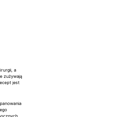
urgii, a
ne zużywają
ecept jest
 opanowania
rego
bocznych.