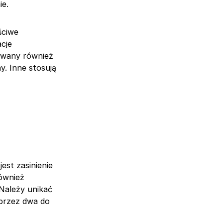
ie.
ściwe
acje
(zwany również
y. Inne stosują
est zasinienie
ównież
Należy unikać
 przez dwa do