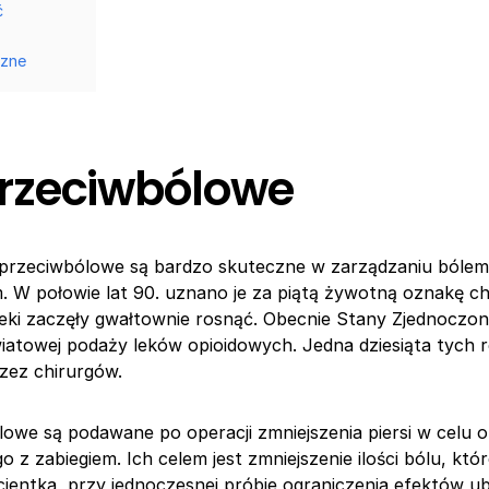
ć
czne
przeciwbólowe
i przeciwbólowe są bardzo skuteczne w zarządzaniu bólem
 W połowie lat 90. uznano je za piątą żywotną oznakę chir
leki zaczęły gwałtownie rosnąć. Obecnie Stany Zjednoczo
wiatowej podaży leków opioidowych. Jedna dziesiąta tych r
zez chirurgów.
lowe są podawane po operacji zmniejszenia piersi w celu
 z zabiegiem. Ich celem jest zmniejszenie ilości bólu, któ
jentka, przy jednoczesnej próbie ograniczenia efektów u