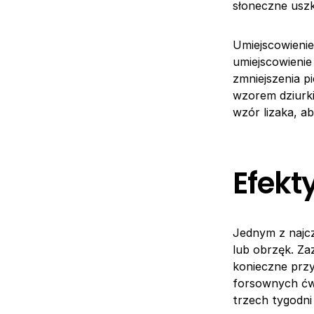
słoneczne uszk
Umiejscowienie
umiejscowienie 
zmniejszenia p
wzorem dziurki
wzór lizaka, ab
Efekt
Jednym z najcz
lub obrzęk. Za
konieczne prz
forsownych ćwi
trzech tygodni