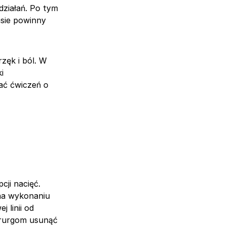
działań. Po tym
sie powinny
zęk i ból. W
i
ać ćwiczeń o
cji nacięć.
 na wykonaniu
 linii od
hirurgom usunąć